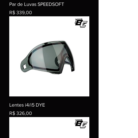
Par de Luvas SPEEDSOFT
Preço
R$ 339,00
Lentes i4/i5 DYE
Preço
R$ 326,00