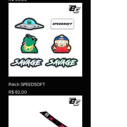
Patch SPEEDSOFT
Preço
R$ 82,00