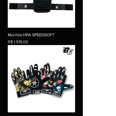
Mochila HPA SPEEDSOFT
Preço
R$ 1.519,00