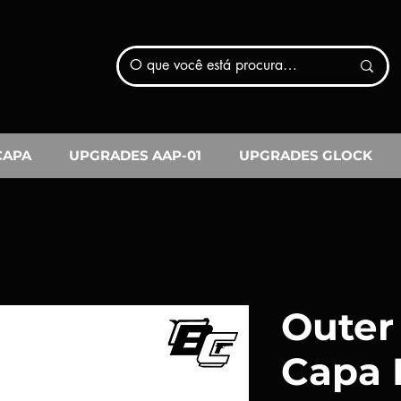
CAPA
UPGRADES AAP-01
UPGRADES GLOCK
Outer 
Capa 