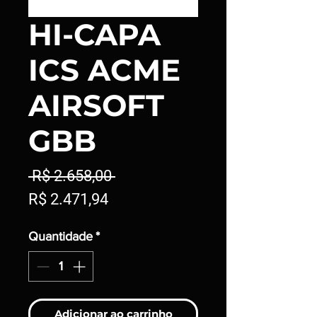
HI-CAPA
ICS ACME
AIRSOFT
GBB
Preço
 R$ 2.658,00 
Preço
normal
R$ 2.471,94
promocional
Quantidade
*
Adicionar ao carrinho