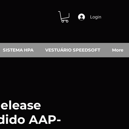
Login
SISTEMA HPA
VESTUÁRIO SPEEDSOFT
More
Release
dido AAP-