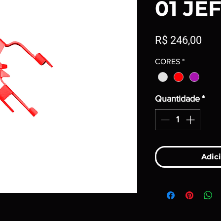
01 JEF
Pre
R$ 246,00
CORES
*
Quantidade
*
Adici