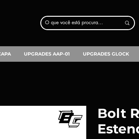
CAPA
UPGRADES AAP-01
UPGRADES GLOCK
Bolt 
Esten