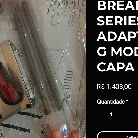
BREA
SERIE
ADAP
G MOD
CAPA
P
R$ 1.403,00
Quantidade
*
Adici