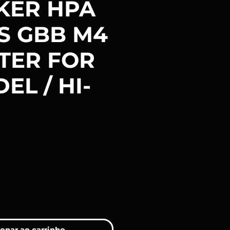
KER HPA
S GBB M4
TER FOR
EL / HI-
reço
onar ao carrinho