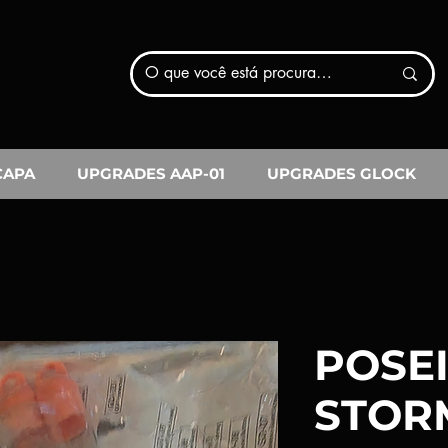
CAPA
UPGRADES AAP-01
UPGRADES GLOCK
POSE
STOR