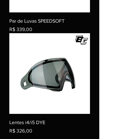
Par de Luvas SPEEDSOFT
Preço
R$ 339,00
Lentes i4/i5 DYE
Preço
R$ 326,00